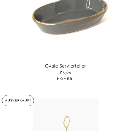
Ovale Servierteller
NORMALER PREIS
€5,99
HOMERI
AUSVERKAUFT