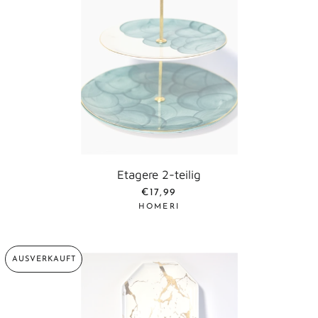
Etagere 2-teilig
NORMALER PREIS
€17,99
HOMERI
AUSVERKAUFT